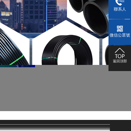
聯系人
微信公眾號
返回頂部