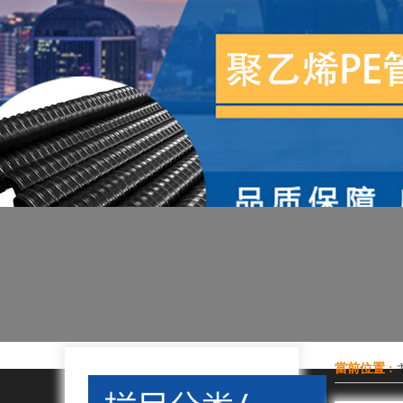
當前位置 :