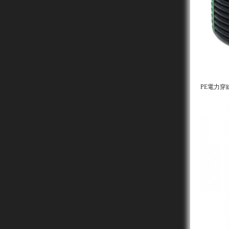
PE電力穿