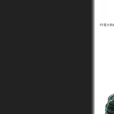
PE電力穿