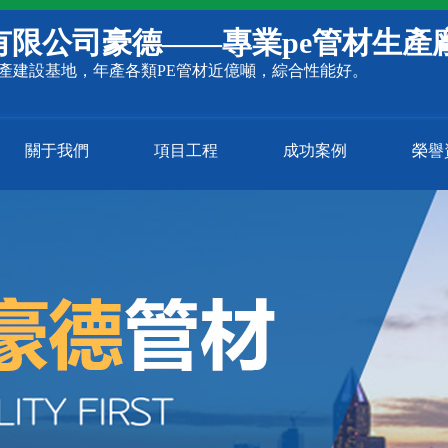
有限公司豪德——專業pe管材生產
生產建設基地，年產各類PE管材近億噸，綜合性能好。
關于我們
項目工程
成功案例
榮譽
企業形象
新聞