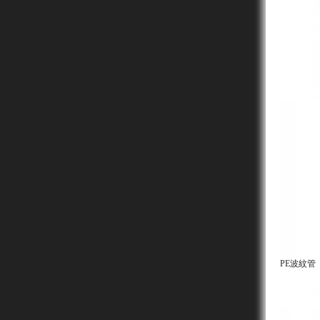
PE波紋管